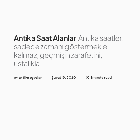
Antika Saat Alanlar
Antika saatler,
sadece zamanı göstermekle
kalmaz; geçmişin zarafetini,
ustalıkla
by
antika eşyalar
Şubat 19, 2020
1 minute read