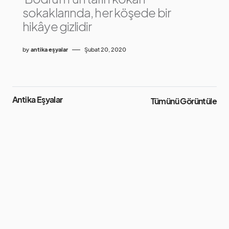
sokaklarında, her köşede bir
hikâye gizlidir
by
antika eşyalar
Şubat 20, 2020
Antika Eşyalar
Tümünü Görüntüle