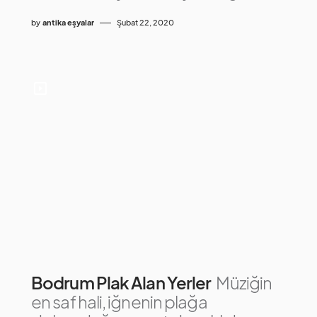
by
antika eşyalar
Şubat 22, 2020
Bodrum Plak Alan Yerler
Müziğin
en saf hali, iğnenin plağa